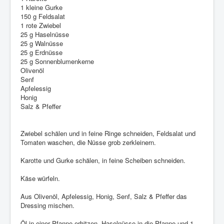
1 kleine Gurke
150 g Feldsalat
1 rote Zwiebel
25 g Haselnüsse
25 g Walnüsse
25 g Erdnüsse
25 g Sonnenblumenkerne
Olivenöl
Senf
Apfelessig
Honig
Salz & Pfeffer
Zwiebel schälen und in feine Ringe schneiden, Feldsalat und
Tomaten waschen, die Nüsse grob zerkleinern.
Karotte und Gurke schälen, in feine Scheiben schneiden.
Käse würfeln.
Aus Olivenöl, Apfelessig, Honig, Senf, Salz & Pfeffer das
Dressing mischen.
Öl in einer Pfanne erhitzen. Haselnüsse in die Pfanne und 1