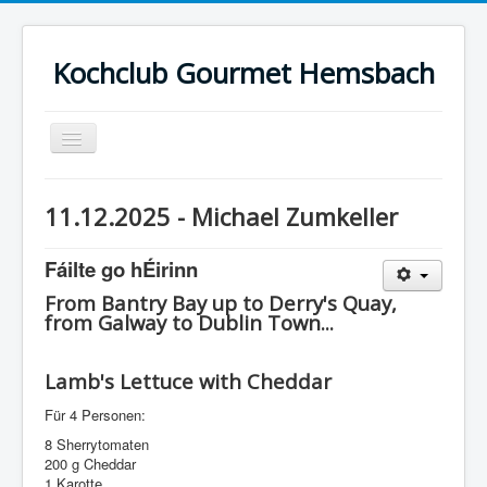
Kochclub Gourmet Hemsbach
Toggle
Navigation
Rezepte
11.12.2025 - Michael Zumkeller
Bilder
Fáilte go hÉirinn
Termine
From Bantry Bay up to Derry's Quay,
Kontakt
from Galway to Dublin Town...
Historie
Lamb's Lettuce with Cheddar
Für 4 Personen:
8 Sherrytomaten
200 g Cheddar
1 Karotte