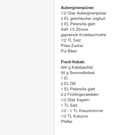
Auberginenpüree:
1/2 Glas Auberginenpüree
2 EL griechischer Joghurt
2 EL Petersilie glatt
Saft 1/2 Zitrone
gepresste Knoblauchzehe
1/2 TL Salz
Prise Zucker
Pul Biber
Fisch-Kebab:
400 g Kabeljaufilet
50 g Semmelbrösel
1 Ei
2 EL Dill
1 EL Petersilie glatt
2-3 Frühlingszwiebeln
1/2 Glas Kapern
1 TL Salz
1/2 - 1 TL Kreuzkümmel
1/2 TL Kukuma
Pfeffer