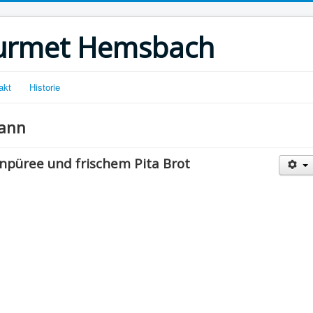
urmet Hemsbach
akt
Historie
mann
npüree und frischem Pita Brot