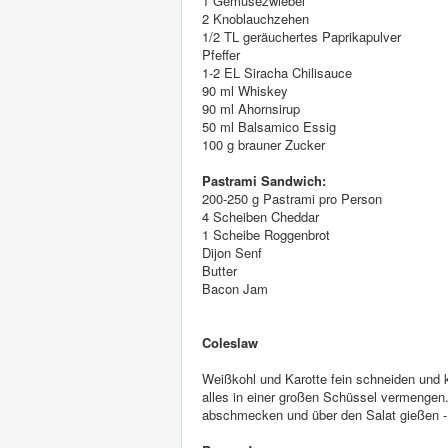
1 Gemüsezwiebel
2 Knoblauchzehen
1/2 TL geräuchertes Paprikapulver
Pfeffer
1-2 EL Siracha Chilisauce
90 ml Whiskey
90 ml Ahornsirup
50 ml Balsamico Essig
100 g brauner Zucker
Pastrami Sandwich:
200-250 g Pastrami pro Person
4 Scheiben Cheddar
1 Scheibe Roggenbrot
Dijon Senf
Butter
Bacon Jam
Coleslaw
Weißkohl und Karotte fein schneiden und 
alles in einer großen Schüssel vermengen.
abschmecken und über den Salat gießen -